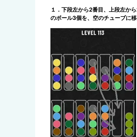
１．下段左から2番目、上段左から
のボール3個を、空のチューブに移