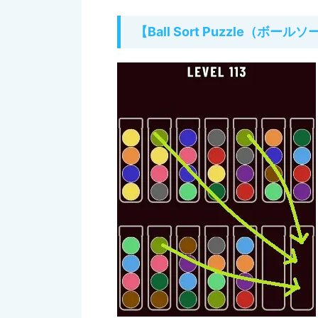
【Ball Sort Puzzle（ボ