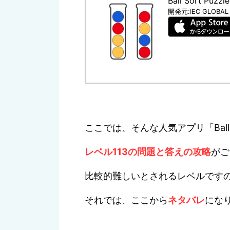
Ball Sort Puzzle
開発元:
IEC GLOBAL
ここでは、そんな人気アプリ「Ball 
レベル113の問題と答えの攻略
がご
比較的難しいとされるレベルです
それでは、ここから
ネタバレ
にな