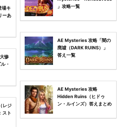
」攻略一覧
 登場キ
リーあ
AE Mysteries 攻略「闇の
廃墟（DARK RUINS）」
答え一覧
2~大惨
ズル・
AE Mysteries 攻略
Hidden Ruins（ヒドゥ
ン・ルインズ）答えまとめ
 3（レジ
：スト