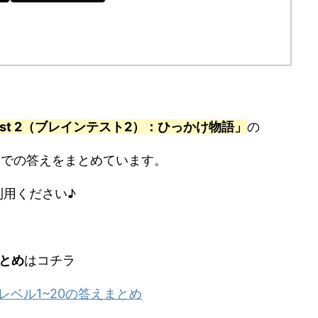
ているようです。
2）：ひっかけ物語」がダウンロードできます▼
２：ひっかけ物語
 LLC
無料
posted with
アプリーチ