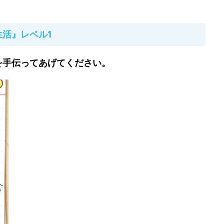
 test 2（ブレインテスト2）：ひっかけ物語」
の
までの答えをまとめています。
利用ください♪
とめ
はコチラ
レベル1~20の答えまとめ
生活』レベル1
を手伝ってあげてください。