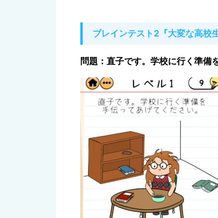
ここでは、大人気アプリ
「brain
『大変な高校生活』レベル1～20
サクッと攻略したい方はどうぞご
ブレインテスト2の
「脱獄」攻略ま
⇒
「ブレインテスト2」の『脱獄』
ブレインテスト2『大変な高校
問題：直子です。学校に行く準備