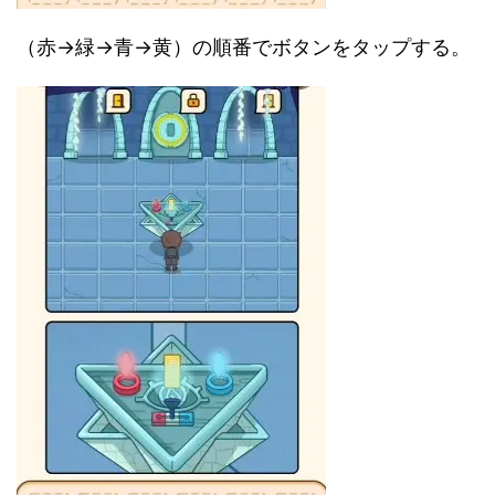
（赤→緑→青→黄）の順番でボタンをタップする。