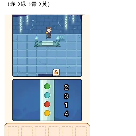
（赤→緑→青→黄）