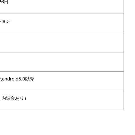
26日
ション
降,android5.0以降
リ内課金あり）