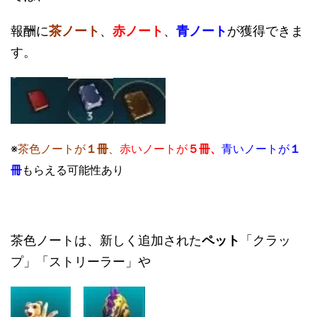
報酬に
茶ノート
、
赤ノート
、
青ノート
が獲得できま
す。
※
茶色ノートが
１冊
、
赤いノートが
５
冊、
青いノートが
１
冊
もらえる可能性あり
茶色ノートは、新しく追加された
ペット
「クラッ
プ」「ストリーラー」や