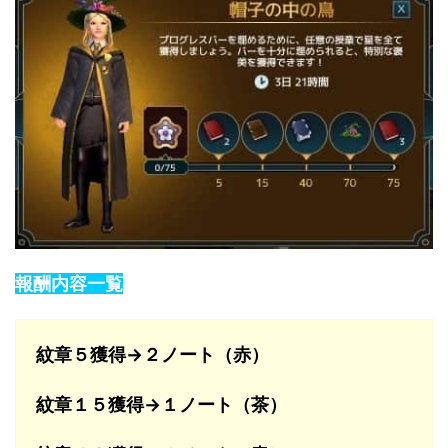
報酬内容一覧
紋章５
獲得→２ノート（赤）
紋章１５獲得→１ノート（茶）