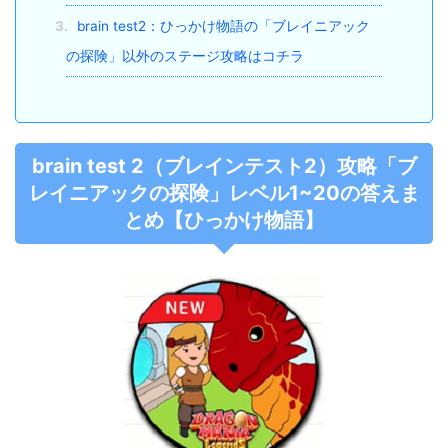
3.
brain test2：ひっかけ物語の「ブレイニアック
の探険」以外のステージ攻略はコチラ
brain test 2（ブレインテスト2）攻略「ブ
レイニアックの探険」レベル1~20の答えま
とめ【ひっかけ物語】