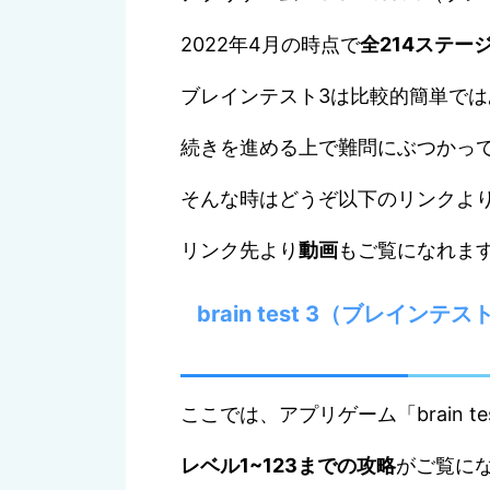
2022年4月の時点で
全214ステー
ブレインテスト3は比較的簡単では
続きを進める上で難問にぶつかっ
そんな時はどうぞ以下のリンクよ
リンク先より
動画
もご覧になれま
brain test 3（ブレイ
ここでは、アプリゲーム「brain t
レベル1~123までの攻略
がご覧に