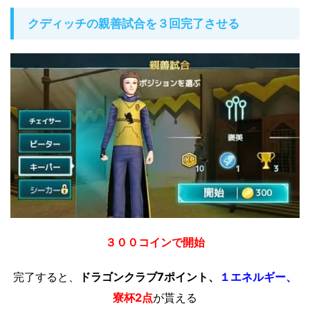
クディッチの親善試合を３回完了させる
３００コインで開始
完了すると、
ドラゴンクラブ7ポイント、
１エネルギー、
寮杯2点
が貰える