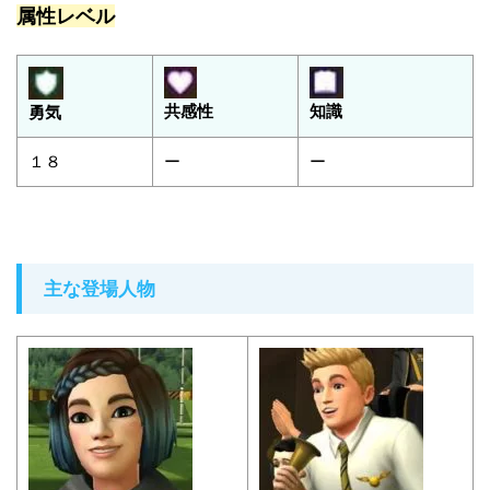
属性レベル
共感性
知識
勇気
１８
ー
ー
主な登場人物