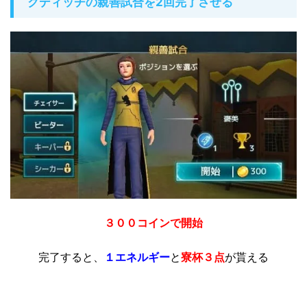
クディッチの親善試合を2回完了させる
３００コインで開始
完了すると、
１エネルギー
と
寮杯３点
が貰える