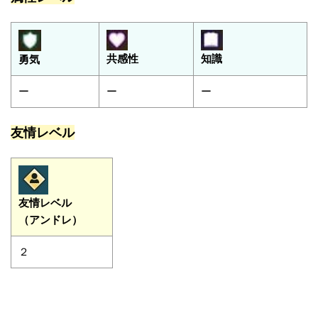
共感性
知識
勇気
ー
ー
ー
友情レベル
友情レベル
（アンドレ）
２