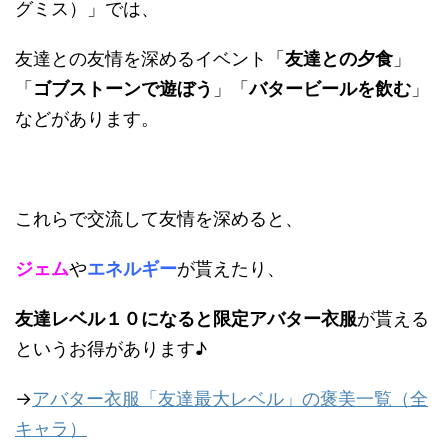
グミス）」では、
友達との友情を深めるイベント「
友達との夕食
」
「
ゴブストーンで遊ぼう
」「
バタービールを飲む
」
などがあります。
これらで交流して友情を深めると、
ジェム
や
エネルギー
が貰えたり、
友達レベル１０になると限定アバター衣服
が貰える
というお得があります♪
→
アバター衣服「友達最大レベル」の褒美一覧（全
キャラ）